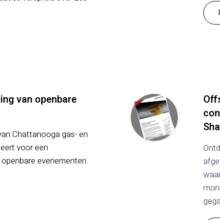
iging van openbare
Off
con
Sha
van Chattanooga gas- en
eert voor een
Ontd
j openbare evenementen.
afge
waar
moni
gega