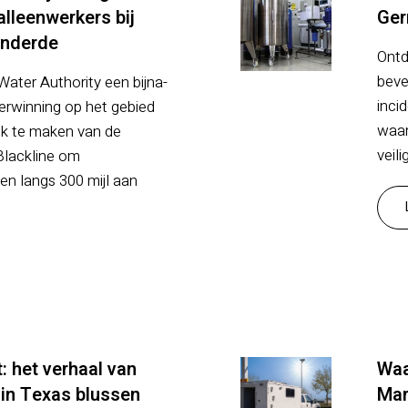
alleenwerkers bij
Ger
anderde
Ontd
beve
ater Authority een bijna-
inci
erwinning op het gebied
waar
uik te maken van de
veil
Blackline om
en langs 300 mijl aan
: het verhaal van
Waa
 in Texas blussen
Mar