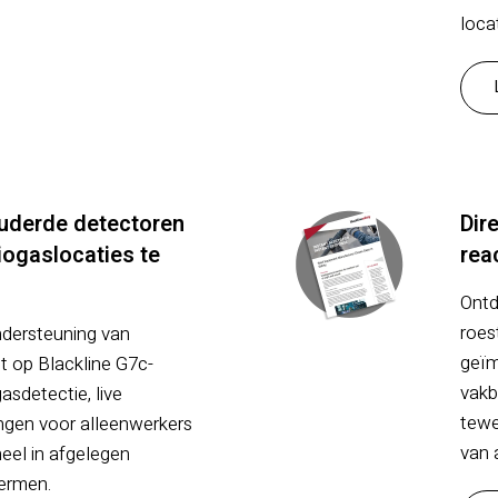
loca
uderde detectoren
Dir
iogaslocaties te
rea
Ontd
roes
dersteuning van
geïm
pt op Blackline G7c-
vakb
sdetectie, live
tewe
ngen voor alleenwerkers
van 
eel in afgelegen
hermen.