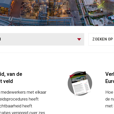
N
id, van de
Ver
t veld
Eur
e medewerkers met elkaar
Hoe 
heidsprocedures heeft
de n
chtbaarheid heeft
met 
caties verspreid over zes