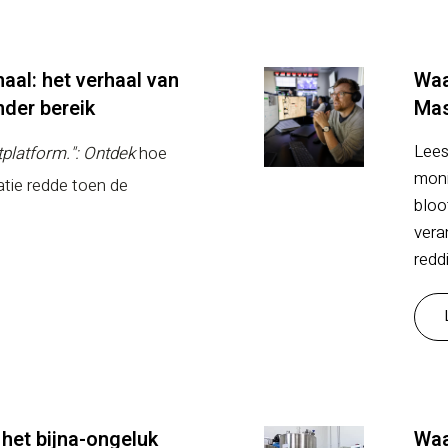
aal: het verhaal van
Waa
der bereik
Mas
Lees
ftplatform.": Ontdek
hoe
moni
atie redde toen de
bloo
vera
redd
 het bijna-ongeluk
Waa