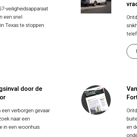
vra
G7-veiligheidsapparaat
an een snel
Ontd
in Texas te stoppen.
snik
tele
ugsinval door de
Van
or
For
 een verborgen gevaar
Ontd
zoek naar een
buit
e in een woonhuis.
en d
onde