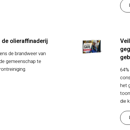
de olieraffinaderij
Vei
geg
vens de brandweer van
geb
 de gemeenschap te
ntreiniging.
64% 
cons
het 
toon
die 