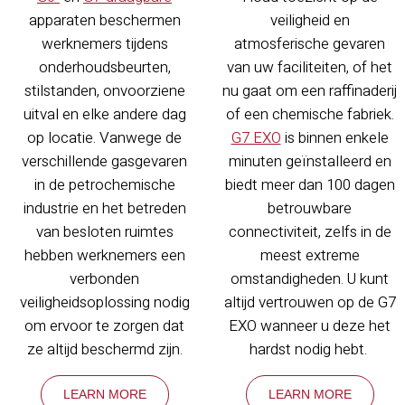
apparaten beschermen
veiligheid en
werknemers tijdens
atmosferische gevaren
onderhoudsbeurten,
van uw faciliteiten, of het
stilstanden, onvoorziene
nu gaat om een raffinaderij
uitval en elke andere dag
of een chemische fabriek.
op locatie. Vanwege de
G7 EXO
is binnen enkele
verschillende gasgevaren
minuten geïnstalleerd en
in de petrochemische
biedt meer dan 100 dagen
industrie en het betreden
betrouwbare
van besloten ruimtes
connectiviteit, zelfs in de
hebben werknemers een
meest extreme
verbonden
omstandigheden. U kunt
veiligheidsoplossing nodig
altijd vertrouwen op de G7
om ervoor te zorgen dat
EXO wanneer u deze het
ze altijd beschermd zijn.
hardst nodig hebt.
LEARN MORE
LEARN MORE