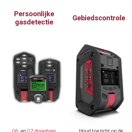
Persoonlijke
Gebiedscontrole
gasdetectie
G6-
en
G7-draagbare
Houd toezicht op de