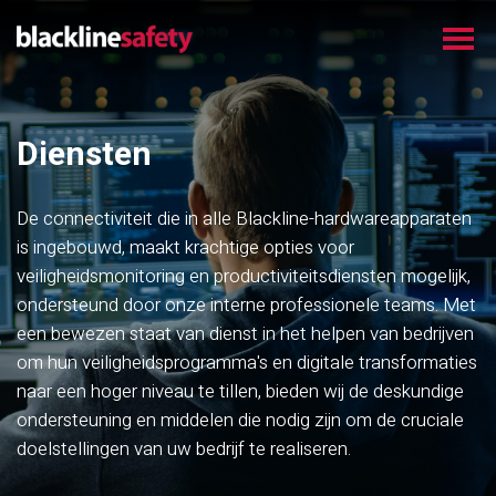
Diensten
De connectiviteit die in alle Blackline-hardwareapparaten
is ingebouwd, maakt krachtige opties voor
veiligheidsmonitoring en productiviteitsdiensten mogelijk,
ondersteund door onze interne professionele teams. Met
een bewezen staat van dienst in het helpen van bedrijven
om hun veiligheidsprogramma's en digitale transformaties
naar een hoger niveau te tillen, bieden wij de deskundige
ondersteuning en middelen die nodig zijn om de cruciale
doelstellingen van uw bedrijf te realiseren.