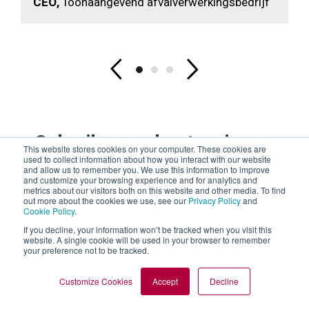
CEO,
Toonaangevend afvalverwerkingsbedrijf
Gebruikersondersteuning en
This website stores cookies on your computer. These cookies are
documenten
used to collect information about how you interact with our website
and allow us to remember you. We use this information to improve
and customize your browsing experience and for analytics and
metrics about our visitors both on this website and other media. To find
out more about the cookies we use, see our
Privacy Policy
and
Cookie Policy
.
G8 persoonlijke gasdetector:
If you decline, your information won’t be tracked when you visit this
productbrochure
website. A single cookie will be used in your browser to remember
your preference not to be tracked.
BEZOEK DE
ONDERPANDBIBLIOTHEEK
Customize Cookies
Accept
Decline