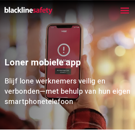
Loner mobiele app
Blijf
lone
werknemers veilig
en
verbonden
—
met behulp van
hun eigen
smartphone
telefoon