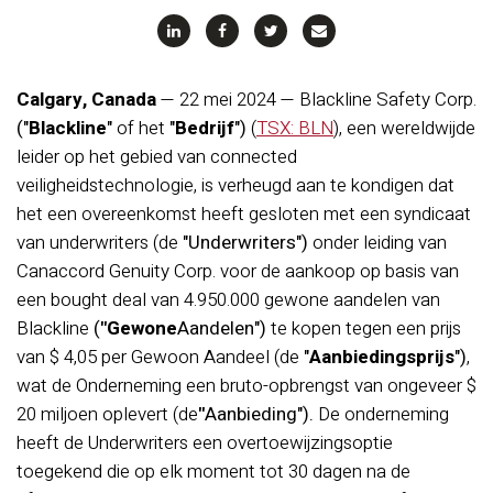
Calgary, Canada
— 22 mei 2024 — Blackline Safety Corp.
("
Blackline
"
of het
"
Bedrijf
")
(
TSX: BLN
), een wereldwijde
leider op het gebied van connected
veiligheidstechnologie, is verheugd aan te kondigen dat
het een overeenkomst heeft gesloten met een syndicaat
van underwriters (de
"
Underwriters")
onder leiding van
Canaccord Genuity Corp. voor de aankoop op basis van
een bought deal van 4.950.000 gewone aandelen van
Blackline
(
"Gewone
Aandelen")
te kopen tegen een prijs
van $ 4,05 per Gewoon Aandeel (de
"
Aanbiedingsprijs
")
,
wat de Onderneming een bruto-opbrengst van ongeveer $
20 miljoen oplevert (de
"
Aanbieding").
De onderneming
heeft de Underwriters een overtoewijzingsoptie
toegekend die op elk moment tot 30 dagen na de