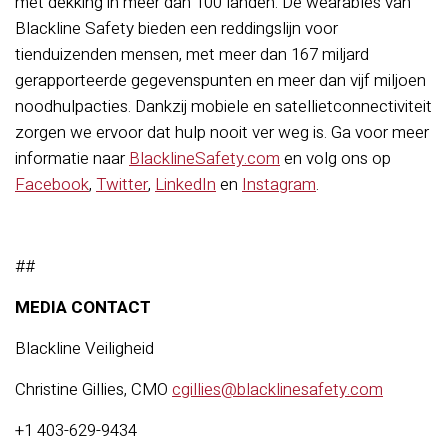
met dekking in meer dan 100 landen. De wearables van
Blackline Safety bieden een reddingslijn voor
tienduizenden mensen, met meer dan 167 miljard
gerapporteerde gegevenspunten en meer dan vijf miljoen
noodhulpacties. Dankzij mobiele en satellietconnectiviteit
zorgen we ervoor dat hulp nooit ver weg is. Ga voor meer
informatie naar
BlacklineSafety.com
en volg ons op
Facebook
,
Twitter
,
LinkedIn
en
Instagram
.
##
MEDIA CONTACT
Blackline Veiligheid
Christine Gillies, CMO
cgillies@blacklinesafety.com
+1 403-629-9434