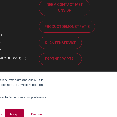
NEEM CONTACT MET
ONS OP
PRODUCTDEMONSTRATIE
s
rs
s
KLANTENSERVICE
n
acy en -beveiliging
PARTNERPORTAL
ith our website and allow us to
ics about our visitors both on
rowser to remember your preference
es
Accept
Decline
VER DE MODERNE SLAVERNIJWET