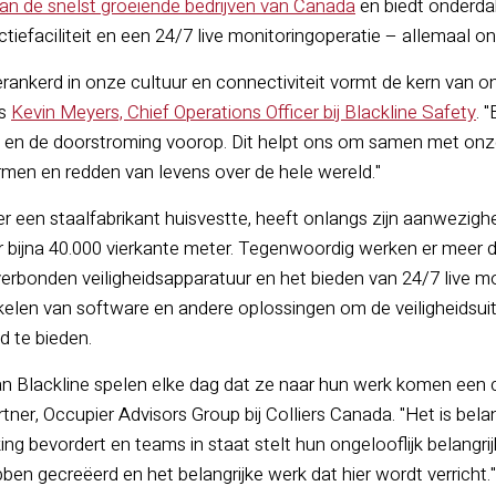
an de snelst groeiende bedrijven van Canada
en biedt onderda
iefaciliteit en een 24/7 live monitoringoperatie – allemaal o
rankerd in onze cultuur en connectiviteit vormt de kern van o
us
Kevin Meyers, Chief Operations Officer bij Blackline Safety
. 
s en de doorstroming voorop. Dit helpt ons om samen met onz
rmen en redden van levens over de hele wereld."
er een staalfabrikant huisvestte, heeft onlangs zijn aanwezigh
r bijna 40.000 vierkante meter. Tegenwoordig werken er meer
erbonden veiligheidsapparatuur en het bieden van 24/7 live mo
kelen van software en andere oplossingen om de veiligheidsui
d te bieden.
 Blackline spelen elke dag dat ze naar hun werk komen een cr
tner, Occupier Advisors Group bij Colliers Canada. "Het is bela
g bevordert en teams in staat stelt hun ongelooflijk belangrijk
en gecreëerd en het belangrijke werk dat hier wordt verricht."