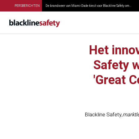
PERSBERICHTEN
De brandweer van Miami-Dade kiest voor Blackline Safety om...
Het inno
Safety w
'Great 
Blackline Safety
,
marktle