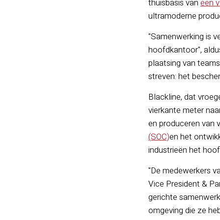
thuisbasis van
een v
ultramoderne product
"Samenwerking is ve
hoofdkantoor", ald
plaatsing van team
streven: het besche
Blackline, dat vroeg
vierkante meter naa
en produceren van v
(SOC)
en het ontwik
industrieën het hoof
"De medewerkers van
Vice President & Par
gerichte samenwerkin
omgeving die ze hebb