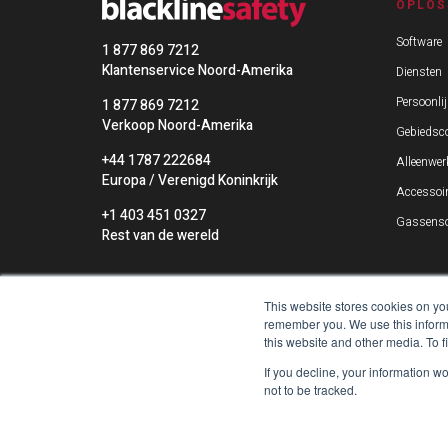
OPLOS
Software
1 877 869 7212
Klantenservice Noord-Amerika
Diensten
Persoonlij
1 877 869 7212
Verkoop Noord-Amerika
Gebiedsco
+44 1787 222684
Alleenwer
Europa / Verenigd Koninkrijk
Accessoi
+1 403 451 0327
Gassenso
Rest van de wereld
This website stores cookies on yo
remember you. We use this informa
this website and other media. To 
If you decline, your information w
not to be tracked.
Copyright ©2026 Blackline Safety Cor