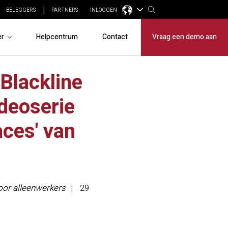
BELEGGERS
PARTNERS
INLOGGEN
er
Helpcentrum
Contact
Vraag een demo aan
Blackline
ideoserie
ces' van
voor alleenwerkers
29