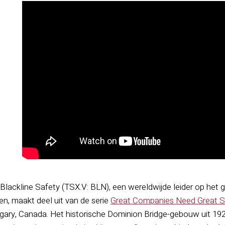
Blackline Safety (TSX.V: BLN), een wereldwijde leider op het
en, maakt deel uit van de serie
Great Companies Need Great 
gary, Canada. Het historische Dominion Bridge-gebouw uit 1927