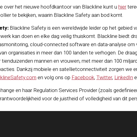
e over het nieuwe hoofdkantoor van Blackline kunt u
hier
tere
llier te bekijken, waarin Blackline Safety aan bod komt.
ety:
Blackline Safety is een wereldwijde leider op het gebied v
werk kan doen en elke dag veilig thuiskomt. Blackline biedt dr
monitoring, cloud-connected software en data-analyse om ve
 van organisaties in meer dan 100 landen te verhogen. De draag
oor tienduizenden mannen en vrouwen, met meer dan 100 milja
pacties. Dankzij mobiele en satellietconnectiviteit zorgen we e
klineSafety.com
en volg ons op
Facebook
,
Twitter
,
LinkedIn
e
ange en haar Regulation Services Provider (zoals gedefiniee
n verantwoordelijkheid voor de juistheid of