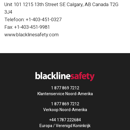
Unit 101 1215 13th Street SE Calgary, AB Canada T2G
3J4
Telefoon: +1-403-451-0327
Fax: +1-403-451-9981
www.blacklinesafety.com
1 877 869 7212
Klantenservice Noord-Amerika
1 877 869 7212
Verkoop Noord-Amerika
+44 1787 222684
Europa / Verenigd Koninkrijk