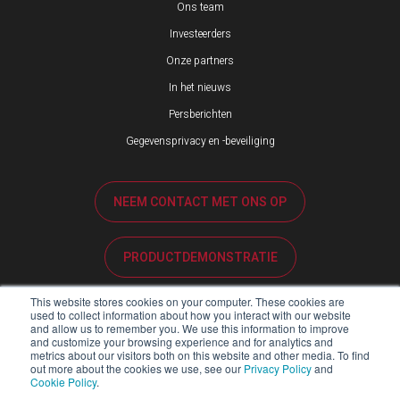
Ons team
Investeerders
Onze partners
In het nieuws
Persberichten
Gegevensprivacy en -beveiliging
NEEM CONTACT MET ONS OP
PRODUCTDEMONSTRATIE
This website stores cookies on your computer. These cookies are
KLANTENSERVICE
used to collect information about how you interact with our website
and allow us to remember you. We use this information to improve
and customize your browsing experience and for analytics and
metrics about our visitors both on this website and other media. To find
PARTNERPORTAL
out more about the cookies we use, see our
Privacy Policy
and
Cookie Policy
.