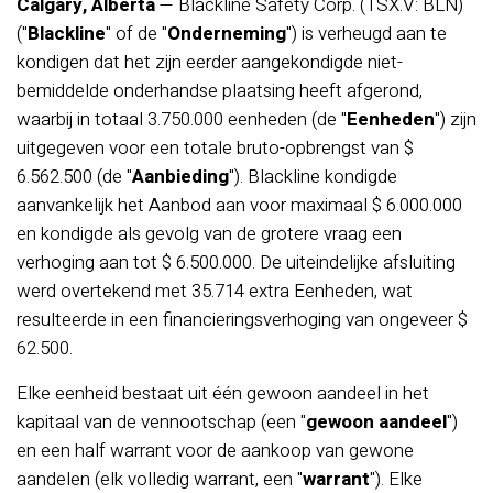
Calgary, Alberta
— Blackline Safety Corp. (TSX.V: BLN)
("
Blackline
" of de "
Onderneming
") is verheugd aan te
kondigen dat het zijn eerder aangekondigde niet-
bemiddelde onderhandse plaatsing heeft afgerond,
waarbij in totaal 3.750.000 eenheden (de "
Eenheden
") zijn
uitgegeven voor een totale bruto-opbrengst van $
6.562.500 (de "
Aanbieding
"). Blackline kondigde
aanvankelijk het Aanbod aan voor maximaal $ 6.000.000
en kondigde als gevolg van de grotere vraag een
verhoging aan tot $ 6.500.000. De uiteindelijke afsluiting
werd overtekend met 35.714 extra Eenheden, wat
resulteerde in een financieringsverhoging van ongeveer $
62.500.
Elke eenheid bestaat uit één gewoon aandeel in het
kapitaal van de vennootschap (een "
gewoon aandeel
")
en een half warrant voor de aankoop van gewone
aandelen (elk volledig warrant, een "
warrant
"). Elke