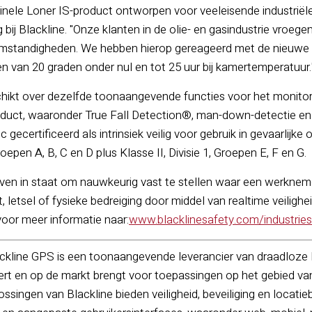
inele Loner IS-product ontworpen voor veeleisende industrië
bij Blackline. "Onze klanten in de olie- en gasindustrie vroegen
standigheden. We hebben hierop gereageerd met de nieuwe Lon
en van 20 graden onder nul en tot 25 uur bij kamertemperatuur.
chikt over dezelfde toonaangevende functies voor het monitor
oduct, waaronder True Fall Detection®, man-down-detectie en
c gecertificeerd als intrinsiek veilig voor gebruik in gevaarlijk
Groepen A, B, C en D plus Klasse II, Divisie 1, Groepen E, F en G.
rijven in staat om nauwkeurig vast te stellen waar een werkne
, letsel of fysieke bedreiging door middel van realtime veili
voor meer informatie naar:
www.blacklinesafety.com/industries
ckline GPS is een toonaangevende leverancier van draadloze l
ert en op de markt brengt voor toepassingen op het gebied van
singen van Blackline bieden veiligheid, beveiliging en locati