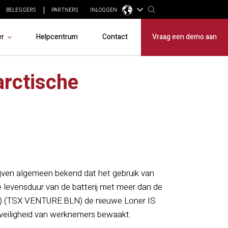
BELEGGERS
PARTNERS
INLOGGEN
er
Helpcentrum
Contact
Vraag een demo aan
arctische
ijven algemeen bekend dat het gebruik van
 levensduur van de batterij met meer dan de
ne") (TSX VENTURE:BLN) de nieuwe Loner IS
e veiligheid van werknemers bewaakt.