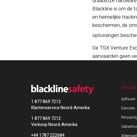
draadloze hardware 
Blackline is om de 
en heimelijke track
beschermen, de oms
oplossingen bescher
De TSX Venture Exch
aanvaarden geen vera
OPLOS
Software
1 877 869 7212
Klantenservice Noord-Amerika
Diensten
Persoonlij
1 877 869 7212
Verkoop Noord-Amerika
Gebiedsco
+44 1787 222684
Alleenwer