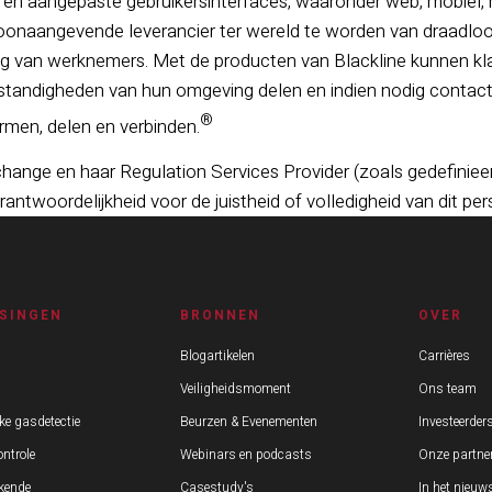
en aangepaste gebruikersinterfaces, waaronder web, mobiel, 
toonaangevende leverancier ter wereld te worden van draadlo
ing van werknemers. Met de producten van Blackline kunnen kl
tandigheden van hun omgeving delen en indien nodig contact
®
men, delen en verbinden.
ange en haar Regulation Services Provider (zoals gedefiniee
ntwoordelijkheid voor de juistheid of volledigheid van dit pers
SINGEN
BRONNEN
OVER
Blogartikelen
Carrières
Veiligheidsmoment
Ons team
ke gasdetectie
Beurzen & Evenementen
Investeerder
ntrole
Webinars en podcasts
Onze partne
kende
Casestudy's
In het nieuw