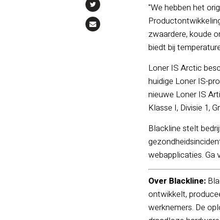
"We hebben het orig
Productontwikkeling 
zwaardere, koude om
biedt bij temperatur
Loner IS Arctic bes
huidige Loner IS-pr
nieuwe Loner IS Arti
Klasse I, Divisie 1, 
Blackline stelt bed
gezondheidsincident
webapplicaties. Ga 
Over Blackline:
Bla
ontwikkelt, produce
werknemers. De oplos