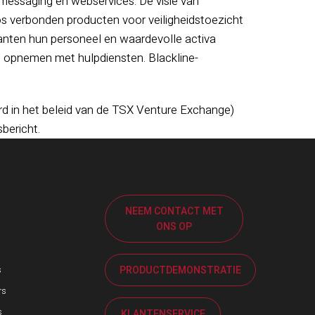
messaging en webservices. De visie van
os verbonden producten voor veiligheidstoezicht
anten hun personeel en waardevolle activa
 opnemen met hulpdiensten. Blackline-
rd in het beleid van de TSX Venture Exchange)
bericht.
NEEM CONTACT MET
ONS OP
PRODUCTDEMONSTRATIE
s
rs
s
KLANTENSERVICE