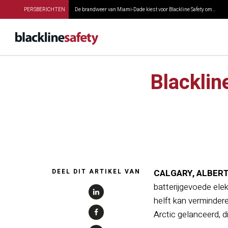
PERSBERICHTEN
De brandweer van Miami-Dade kiest voor Blackline Safety om...
Blacklin
DEEL DIT ARTIKEL VAN
CALGARY, ALBERTA-
batterijgevoede ele
helft kan verminder
Arctic gelanceerd, d