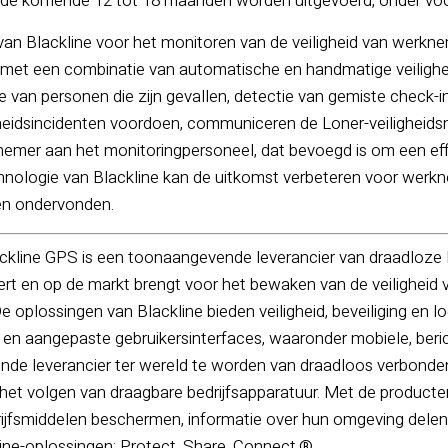
in de komende 12 tot 18 maanden worden uitgevoerd, onder v
van Blackline voor het monitoren van de veiligheid van werkn
met een combinatie van automatische en handmatige veilighe
 van personen die zijn gevallen, detectie van gemiste check-i
heidsincidenten voordoen, communiceren de Loner-veiligheidsm
nemer aan het monitoringpersoneel, dat bevoegd is om een eff
hnologie van Blackline kan de uitkomst verbeteren voor werkn
en ondervonden.
ckline GPS is een toonaangevende leverancier van draadloze l
ert en op de markt brengt voor het bewaken van de veiligheid
De oplossingen van Blackline bieden veiligheid, beveiliging en 
en aangepaste gebruikersinterfaces, waaronder mobiele, berich
e leverancier ter wereld te worden van draadloos verbonden
et volgen van draagbare bedrijfsapparatuur. Met de producte
ijfsmiddelen beschermen, informatie over hun omgeving dele
line-oplossingen: Protect. Share. Connect.®