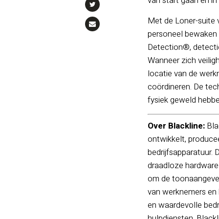
van start gaan en 
Met de Loner-suite 
personeel bewaken 
Detection®, detectie
Wanneer zich veilig
locatie van de werk
coördineren. De tec
fysiek geweld hebb
Over Blackline:
Bla
ontwikkelt, produce
bedrijfsapparatuur. 
draadloze hardware 
om de toonaangevend
van werknemers en h
en waardevolle bedr
hulpdiensten. Black