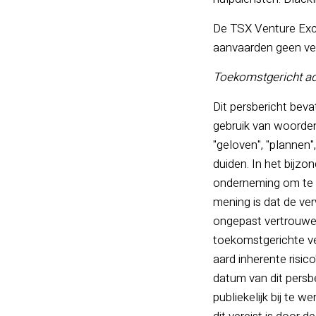
De TSX Venture Exch
aanvaarden geen vera
Toekomstgericht ad
Dit persbericht bev
gebruik van woorden 
"geloven", "plannen"
duiden. In het bijz
onderneming om te p
mening is dat de ve
ongepast vertrouwen
toekomstgerichte v
aard inherente risic
datum van dit persb
publiekelijk bij te 