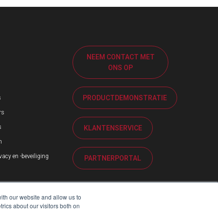
NEEM CONTACT MET
ONS OP
PRODUCTDEMONSTRATIE
s
rs
s
KLANTENSERVICE
n
acy en -beveiliging
PARTNERPORTAL
ith our website and allow us to
ics about our visitors both on