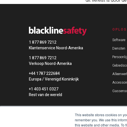
dit vereist is door 
OPLOS
Software
1 877 869 7212
Klantenservice Noord-Amerika
Diensten
Persoonlij
1 877 869 7212
Verkoop Noord-Amerika
Gebiedsco
+44 1787 222684
Alleenwer
Europa / Verenigd Koninkrijk
Accessoi
+1 403 451 0327
Gassenso
Rest van de wereld
This website stores cookies on yo
remember you. We use this informa
this website and other media. To 