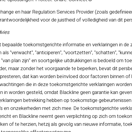
ange en haar Regulation Services Provider (zoals gedefiniee
ntwoordelijkheid voor de juistheid of volledigheid van dit pers
vies
at bepaalde toekomstgerichte informatie en verklaringen in de 
als "verwacht", "anticiperen", "voortzetten", "schatten", "kunn
, "van plan zijn" en soortgelijke uitdrukkingen is bedoeld om t
onder, maar zonder het voorgaande te beperken, bevat dit per
resteren, dat kan worden beïnvloed door factoren binnen of 
rwachtingen die in deze toekomstgerichte verklaringen worden 
 in worden gesteld, omdat Blackline geen garantie kan geven da
erklaringen betrekking hebben op toekomstige gebeurtenisse
o's en onzekerheden met zich mee. De toekomstgerichte verklar
ericht en Blackline neemt geen verplichting op zich om toekom
werken of te herzien, hetzij als gevolg van nieuwe informatie, t