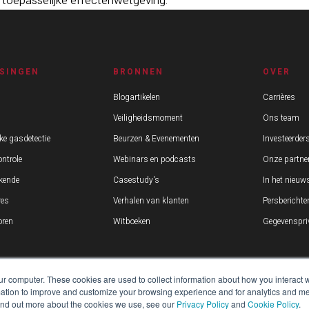
de toepasselijke effectenwetgeving.
SINGEN
BRONNEN
OVER
Blogartikelen
Carrières
Veiligheidsmoment
Ons team
ke gasdetectie
Beurzen & Evenementen
Investeerder
ntrole
Webinars en podcasts
Onze partne
kende
Casestudy's
In het nieuw
res
Verhalen van klanten
Persberichte
ren
Witboeken
Gegevenspriv
ur computer. These cookies are used to collect information about how you interact w
tion to improve and customize your browsing experience and for analytics and metr
find out more about the cookies we use, see our
Privacy Policy
and
Cookie Policy
.