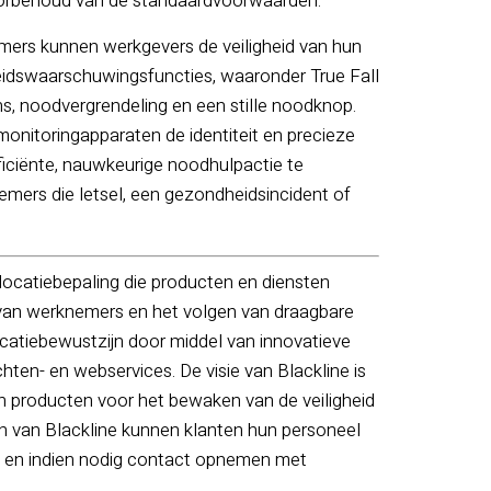
oorbehoud van de standaardvoorwaarden.
emers kunnen werkgevers de veiligheid van hun
idswaarschuwingsfuncties, waaronder True Fall
ns, noodvergrendeling en een stille noodknop.
onitoringapparaten de identiteit en precieze
iciënte, nauwkeurige noodhulpactie te
emers die letsel, een gezondheidsincident of
ocatiebepaling die producten en diensten
 van werknemers en het volgen van draagbare
locatiebewustzijn door middel van innovatieve
ten- en webservices. De visie van Blackline is
 producten voor het bewaken van de veiligheid
n van Blackline kunnen klanten hun personeel
n en indien nodig contact opnemen met