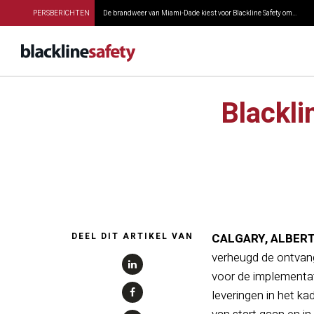
PERSBERICHTEN
De brandweer van Miami-Dade kiest voor Blackline Safety om...
Blackli
DEEL DIT ARTIKEL VAN
CALGARY, ALBERTA-
verheugd de ontvang
voor de implementat
leveringen in het ka