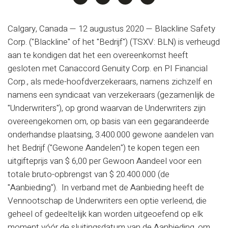
Calgary, Canada — 12 augustus 2020
—
Blackline Safety
Corp. ("Blackline" of het "Bedrijf") (TSXV: BLN) is verheugd
aan te kondigen dat het een overeenkomst heeft
gesloten met Canaccord Genuity Corp. en PI Financial
Corp., als mede-hoofdverzekeraars, namens zichzelf en
namens een syndicaat van verzekeraars (gezamenlijk de
"Underwriters"), op grond waarvan de Underwriters zijn
overeengekomen om, op basis van een gegarandeerde
onderhandse plaatsing, 3.400.000 gewone aandelen van
het Bedrijf ("Gewone Aandelen") te kopen tegen een
uitgifteprijs van $ 6,00 per Gewoon Aandeel voor een
totale bruto-opbrengst van $ 20.400.000 (de
"Aanbieding"). In verband met de Aanbieding heeft de
Vennootschap de Underwriters een optie verleend, die
geheel of gedeeltelijk kan worden uitgeoefend op elk
moment vóór de sluitingsdatum van de Aanbieding, om